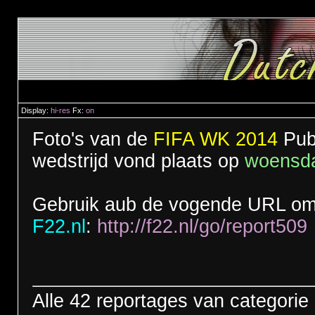
Display:
hi-res
Fx:
on
Foto's van de
FIFA WK 2014
Publ
wedstrijd vond plaats op
woensda
Gebruik aub de vogende URL om 
F22.nl
:
http://f22.nl/go/report509
Alle 42 reportages van categorie