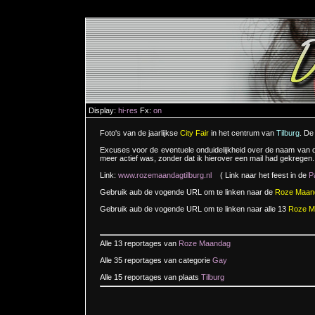
Display:
hi-res
Fx:
on
Foto's van de jaarlijkse
City Fair
in het centrum van
Tilburg
. De
Excuses voor de eventuele onduidelijkheid over de naam van d
meer actief was, zonder dat ik hierover een mail had gekregen.
Link:
www.rozemaandagtilburg.nl
( Link naar het feest in de
P
Gebruik aub de vogende URL om te linken naar de
Roze Maan
Gebruik aub de vogende URL om te linken naar alle 13
Roze M
Alle 13 reportages van
Roze Maandag
Alle 35 reportages van categorie
Gay
Alle 15 reportages van plaats
Tilburg