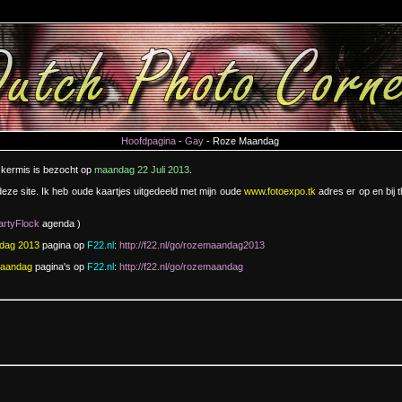
Hoofdpagina
-
Gay
- Roze Maandag
 kermis is bezocht op
maandag 22 Juli 2013
.
eze site. Ik heb oude kaartjes uitgedeeld met mijn oude
www.fotoexpo.tk
adres er op en bij 
artyFlock
agenda )
dag 2013
pagina op
F22.nl
:
http://f22.nl/go/rozemaandag2013
aandag
pagina's op
F22.nl
:
http://f22.nl/go/rozemaandag