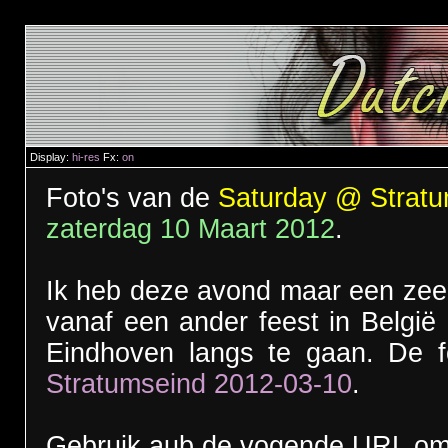
Display:
hi-res
Fx:
on
Foto's van de
Saturday @ Strat
zaterdag 10 Maart 2012
.
Ik heb deze avond maar een zeer
vanaf een ander feest in Belgi
Eindhoven langs te gaan. De fo
Stratumseind 2012-03-10
.
Gebruik aub de vogende URL om 