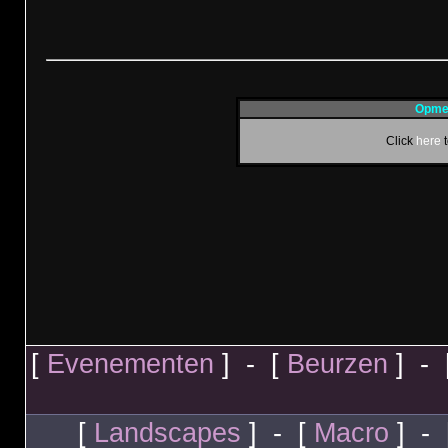
Opmer
Click
here
t
[
Evenementen
] - [
Beurzen
] - 
[
Landscapes
] - [
Macro
] - 