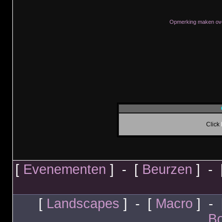
Opmerking maken ove
Click
[
Evenementen
] - [
Beurzen
] - 
[
Landscapes
] - [
Macro
] - 
Bo