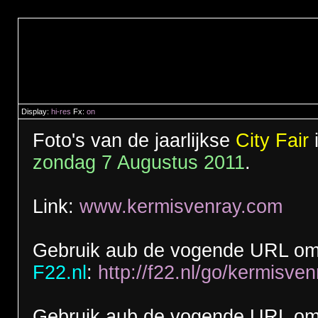
Display:
hi-res
Fx:
on
Foto's van de jaarlijkse
City Fair
zondag 7 Augustus 2011
.
Link:
www.kermisvenray.com
Gebruik aub de vogende URL om 
F22.nl
:
http://f22.nl/go/kermisve
Gebruik aub de vogende URL om t