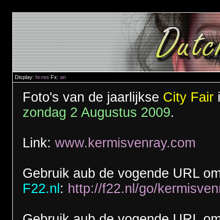
Display:
hi-res
Fx:
on
Foto's van de jaarlijkse
City Fair
zondag 2 Augustus 2009
.
Link:
www.kermisvenray.com
Gebruik aub de vogende URL om 
F22.nl
:
http://f22.nl/go/kermisve
Gebruik aub de vogende URL om t