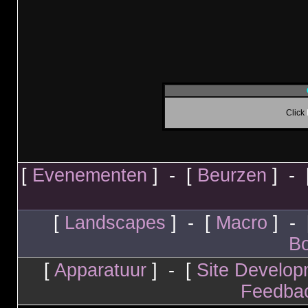
Click
[
Evenementen
] - [
Beurzen
] - 
[
Landscapes
] - [
Macro
] - 
Bo
[
Apparatuur
] - [
Site Develop
Feedba