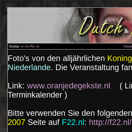
Display:
lo-res
Fx:
on
Haupt
Foto's von den alljährlichen
Koning
Niederlande
. Die Veranstaltung fa
Link:
www.oranjedegekste.nl
( Lin
Terminkalender )
Bitte verwenden Sie den folgende
2007
Seite auf
F22.nl
:
http://f22.