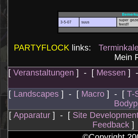
Bemerkun
super geze
3-5-07
suus
feest!!
PARTYFLOCK
links:
Terminkal
Mein P
[
Veranstaltungen
] - [
Messen
] 
[
Landscapes
] - [
Macro
] - [
T-S
Bodyp
[
Apparatur
] - [
Site Developmen
Feedback
]
©Copyright 2