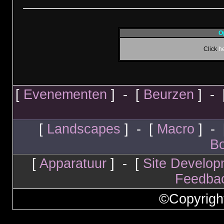
O
Click
h
[
Evenementen
] - [
Beurzen
] - 
[
Landscapes
] - [
Macro
] - 
Bo
[
Apparatuur
] - [
Site Develop
Feedba
©Copyrigh