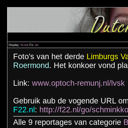
Display:
hi-res
Fx:
on
Foto's van het derde
Limburgs V
Roermond
. Het konkoer vond pl
Link:
www.optoch-remunj.nl/lvsk
Gebruik aub de vogende URL om 
F22.nl
:
http://f22.nl/go/schmink
Alle 9 reportages van categorie
B