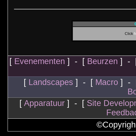
Click
h
[
Evenementen
] - [
Beurzen
] - 
[
Landscapes
] - [
Macro
] - 
Bo
[
Apparatuur
] - [
Site Develop
Feedba
©Copyrigh