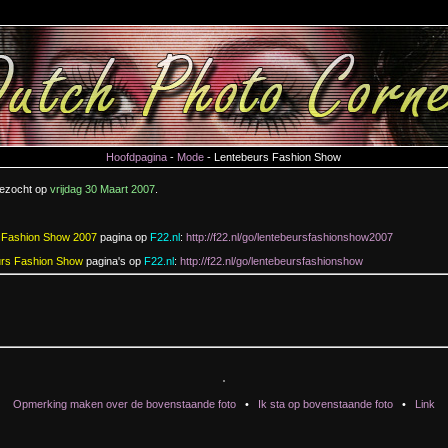
Hoofdpagina
-
Mode
- Lentebeurs Fashion Show
bezocht op
vrijdag 30 Maart 2007
.
 Fashion Show 2007
pagina op
F22.nl
:
http://f22.nl/go/lentebeursfashionshow2007
urs Fashion Show
pagina's op
F22.nl
:
http://f22.nl/go/lentebeursfashionshow
Opmerking maken over de bovenstaande foto
•
Ik sta op bovenstaande foto
•
Link