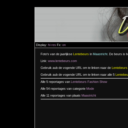
Display:
hi-res
Fx:
on
Foto's van de jaarlijkse
Lentebeurs
in
Maastricht
. De beurs is 
Link:
www.lentebeurs.com
Gebruik aub de vogende URL om te linken naar de
Lentebeurs
Gebruik aub de vogende URL om te linken naar alle 5
Lentebe
Alle 5 reportages van
Lentebeurs Fashion Show
Alle 54 reportages van categorie
Mode
Alle 11 reportages van plaats
Maastricht