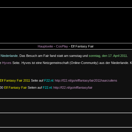
Hauptseite
-
CosPlay
- Elf Fantasy Fair
 Niederlande
. Das Besuch am Fair fand statt am samstag und
sonntag, den 17. April 2011
.
ne
Hyves
Seite. Hyves ist eine Netzgemeinschaft (Online-Community) aus der Niederlande. K
Elf Fantasy Fair 2011
Seite auf
F22.nl
:
http://f22.nl/go/elffantasyfair2011haarzuilens
 30
Elf Fantasy Fair
Seiten auf
F22.nl
:
http://f22.nl/go/elffantasyfair