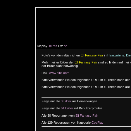
Display:
hi-res
Fx:
on
Foto's von den alljährlichen
Elf Fantasy Fair
in
Haarzuilens, Die
Mehr meiner Bilder der
Elf Fantasy Fair
sind zu finden auf mei
der Bilder nicht notwendig.
Link:
www.elfia.com
Bitte verwenden Sie den folgenden URL um zu linken nach der
Bitte verwenden Sie den folgenden URL um zu linken nach alle
Zeige nur die
3 Bilder
mit Bemerkungen
Zeige nur die
64 Bilder
mit Benutzerprofilen
Alle 30 Reportagen von
Elf Fantasy Fair
Alle 129 Reportagen von Kategorie
CosPlay