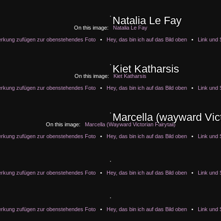
Natalia Le Fay
Natalia Le Fay
Natalia Le Fay
Natalia Le Fay
Natalia Le Fay
On this image:
Natalia Le Fay
rkung zufügen zur obenstehendes Foto
•
Hey, das bin ich auf das Bild oben
•
Link und 
Kiet Katharsis
Kiet Katharsis
Kiet Katharsis
Kiet Katharsis
Kiet Katharsis
On this image:
Kiet Katharsis
rkung zufügen zur obenstehendes Foto
•
Hey, das bin ich auf das Bild oben
•
Link und 
Marcella (wayward Victo
Marcella (wayward Victo
Marcella (wayward Victo
Marcella (wayward Victo
Marcella (wayward Victo
On this image:
Marcella (Wayward Victorian Fairytail)
rkung zufügen zur obenstehendes Foto
•
Hey, das bin ich auf das Bild oben
•
Link und 
rkung zufügen zur obenstehendes Foto
•
Hey, das bin ich auf das Bild oben
•
Link und 
rkung zufügen zur obenstehendes Foto
•
Hey, das bin ich auf das Bild oben
•
Link und 