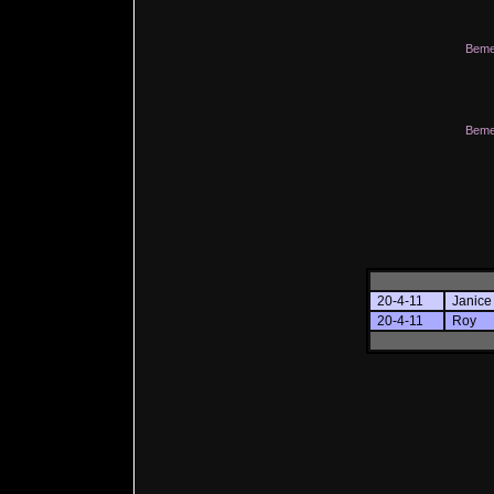
Beme
Beme
20-4-11
Janice
20-4-11
Roy