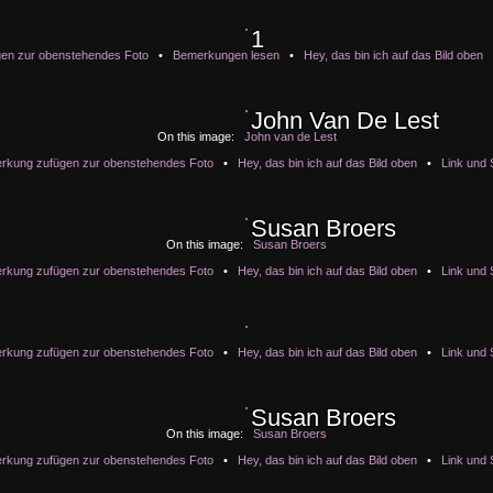
1
1
1
1
1
en zur obenstehendes Foto
•
Bemerkungen lesen
•
Hey, das bin ich auf das Bild oben
John Van De Lest
John Van De Lest
John Van De Lest
John Van De Lest
John Van De Lest
On this image:
John van de Lest
rkung zufügen zur obenstehendes Foto
•
Hey, das bin ich auf das Bild oben
•
Link und 
Susan Broers
Susan Broers
Susan Broers
Susan Broers
Susan Broers
On this image:
Susan Broers
rkung zufügen zur obenstehendes Foto
•
Hey, das bin ich auf das Bild oben
•
Link und 
rkung zufügen zur obenstehendes Foto
•
Hey, das bin ich auf das Bild oben
•
Link und 
Susan Broers
Susan Broers
Susan Broers
Susan Broers
Susan Broers
On this image:
Susan Broers
rkung zufügen zur obenstehendes Foto
•
Hey, das bin ich auf das Bild oben
•
Link und 