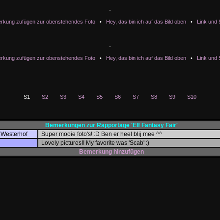
rkung zufügen zur obenstehendes Foto
•
Hey, das bin ich auf das Bild oben
•
Link und 
rkung zufügen zur obenstehendes Foto
•
Hey, das bin ich auf das Bild oben
•
Link und 
S1
S2
S3
S4
S5
S6
S7
S8
S9
S10
Bemerkungen zur Rapportage 'Elf Fantasy Fair'
 Westerhof
Super mooie foto's! :D Ben er heel blij mee ^^
Lovely pictures!! My favorite was 'Scab' :)
Bemerkung hinzufügen