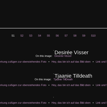
S1
S2
S3
S4
S5
S6
S7
S8
S9
S10
Desirée Visser
Desirée Visser
Desirée Visser
Desirée Visser
Desirée Visser
On this image:
Desirée Visser
rkung zufügen zur obenstehendes Foto
•
Hey, das bin ich auf das Bild oben
•
Link und 
Tjaanie Tilldeath
Tjaanie Tilldeath
Tjaanie Tilldeath
Tjaanie Tilldeath
Tjaanie Tilldeath
On this image:
Tjaanie TillDeath
rkung zufügen zur obenstehendes Foto
•
Hey, das bin ich auf das Bild oben
•
Link und 
rkung zufügen zur obenstehendes Foto
•
Hey, das bin ich auf das Bild oben
•
Link und 