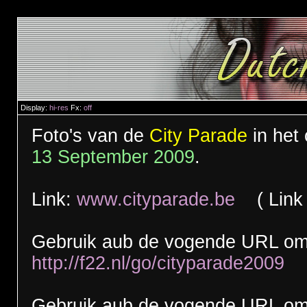
Display:
hi-res
Fx:
off
Foto's van de
City Parade
in het
13 September 2009
.
Link:
www.cityparade.be
( Link n
Gebruik aub de vogende URL om 
http://f22.nl/go/cityparade2009
Gebruik aub de vogende URL om t