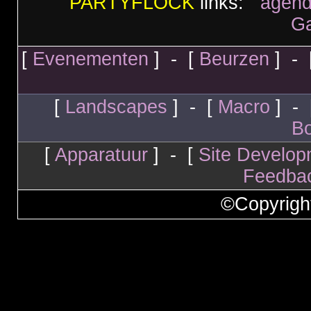
PARTYFLOCK
links:
agen
G
[
Evenementen
] - [
Beurzen
] - 
[
Landscapes
] - [
Macro
] - 
Bo
[
Apparatuur
] - [
Site Develop
Feedba
©Copyrigh