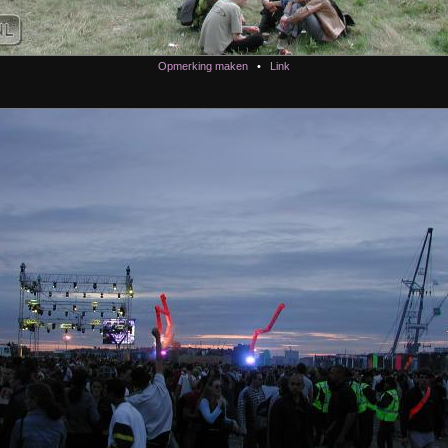
Opmerking maken
•
Link