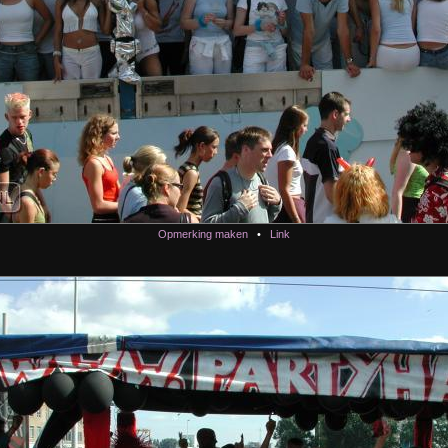
Opmerking maken
•
Link