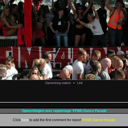
Opmerking maken
•
Link
Opmerkingen over rapportage 'FFWD Dance Parade'
Click
here
to add the first comment for report
FFWD Dance Parade