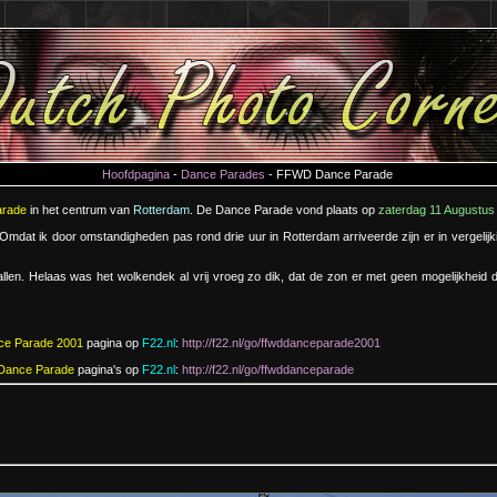
Hoofdpagina
-
Dance Parades
- FFWD Dance Parade
arade
in het centrum van
Rotterdam
. De Dance Parade vond plaats op
zaterdag 11 Augustus
dat ik door omstandigheden pas rond drie uur in Rotterdam arriveerde zijn er in vergelijki
vallen. Helaas was het wolkendek al vrij vroeg zo dik, dat de zon er met geen mogelijkhei
e Parade 2001
pagina op
F22.nl
:
http://f22.nl/go/ffwddanceparade2001
ance Parade
pagina's op
F22.nl
:
http://f22.nl/go/ffwddanceparade