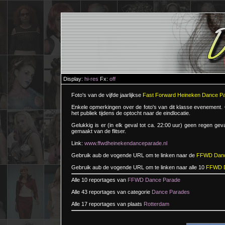
Display:
hi-res
Fx:
off
Foto's van de vijfde jaarlijkse
Fast Forward Heineken Dance P
Enkele opmerkingen over de foto's van dit klasse evenement. Om
het publiek tijdens de optocht naar de eindlocatie.
Gelukkig is er (in elk geval tot ca. 22:00 uur) geen regen ge
gemaakt van de flitser.
Link:
www.ffwdheinekendanceparade.nl
Gebruik aub de vogende URL om te linken naar de
FFWD Danc
Gebruik aub de vogende URL om te linken naar alle 10
FFWD D
Alle 10 reportages van
FFWD Dance Parade
Alle 43 reportages van categorie
Dance Parades
Alle 17 reportages van plaats
Rotterdam