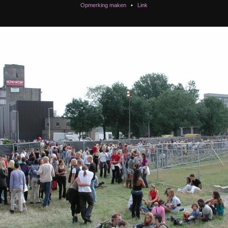
Opmerking maken
•
Link