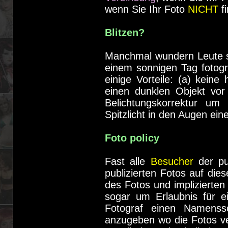
wenn Sie Ihr Foto
NICHT
fi
Blitzen?
Manchmal wundern Leute s
einem sonnigen Tag fotogra
einige Vorteile: (a) keine
einen dunklen Objekt vor e
Belichtungskorrektur um
Spitzlicht in den Augen ein
Foto policy
Fast alle
Besucher
der pu
publizierten Fotos auf di
des Fotos und implizierte
sogar um Erlaubnis für e
Fotograf einen Namenssc
anzugeben wo die Fotos ver