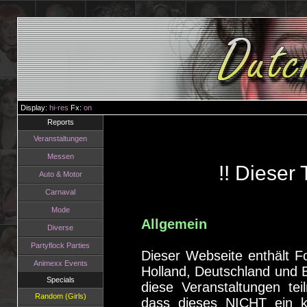
Display:
hi-res
Fx:
on
Reports
Veranstaltungen
Messen
!! Dieser 
Auto & Motor
Carnaval
Mode
Allgemein
Diverse
Partyflock Parties
Dieser Webseite enthält F
Animexx Events
Holland, Deutschland und B
Specials
diese Veranstaltungen te
Random (Girls)
dass dieses NICHT ein k