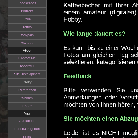
Landscapes
Kaffeebecher mit Ihrer A
einem amateur (digitalen)
Portraits
Hobby.
Pr0n
Tattoo
Wie lange dauert es?
Bodypaint
Glamour
Es kann bis zu einer Woche
About
Fotos am gleichen Tag sch
Contact Me
selektieren, kategorisieren
Apparatur
Site Development
Feedback
Policy
Bitte verwenden Sie un
Referenzen
Anmerkungen oder Vorsch
Whoami
möchten von Ihnen hören, 
F/22 ?
Misc
Sie möchten einen Abzu
Gästebuch
Feedback geben
Leider ist es NICHT möglic
Links