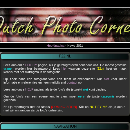
Hoofdpagina
- News 2011
F22.NL
Lees aub onze
POLICY
pagina, als je gefotografeerd bent door ons. De meest gestelde
vragen
worden hier beantwoord. Lees
hier
waarom deze site
f22.nl
heet en maak
kennis met het diafragma in de fotografie.
Op zoek naar een fotograaf voor een feest of evenement? Klik
hier
voor meer
informatie en referenties en neem vrijblijvend
contact
op.
Lees aub onze
HELP
pagina, als je de foto's die je zoekt
niet
kunt vinden.
Om de foto's van een evenement te zien, moet
eerst
de juiste
categorie
worden
gekozen!
Er zijn reportages met de status
[COMING SOON]
. Klik op
NOTIFY ME
als je een e-
mail wilt ontvangen als de foto's online zijn.
NAVIGATION