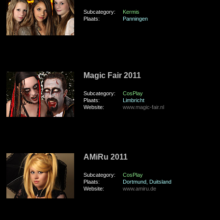
Subcategory:
Kermis
Plaats:
Panningen
zondag 10 Juli 2011
Magic Fair 2011
Subcategory:
CosPlay
Plaats:
Limbricht
Website:
www.magic-fair.nl
zaterdag 9 Juli 2011
AMiRu 2011
Subcategory:
CosPlay
Plaats:
Dortmund, Duitsland
Website:
www.amiru.de