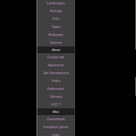
Landscapes
Portraits
Pr0n
Tattoo
Bodypaint
Glamour
About
Contact Me
Apparatuur
Site Development
Policy
Referenties
Whoami
F/22 ?
Misc
Gastenboek
Feedback geven
Links