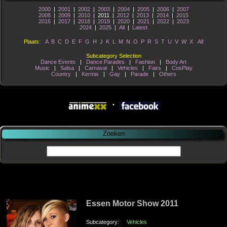
2000
|
2001
|
2002
|
2003
|
2004
|
2005
|
2006
|
2007
2008
|
2009
|
2010
| 2011 |
2012
|
2013
|
2014
|
2015
2016
|
2017
|
2018
|
2019
|
2020
|
2021
|
2022
|
2023
2024
|
2025
|
All
|
Latest
Plaats:
A
B
C
D
E
F
G
H
J
K
L
M
N
O
P
R
S
T
U
V
W
X
All
Subcategory Selection
Dance Events
|
Dance Parades
|
Fashion
|
Body Art
Music
|
Salsa
|
Carnaval
|
Vehicles
|
Fairs
|
CosPlay
Country
|
Kermis
|
Gay
|
Parade
|
Others
•
Zoeken
zaterdag 26 November 2011
Essen Motor Show 2011
Subcategory:
Vehicles