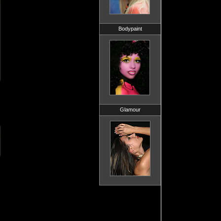
Bodypaint
Glamour