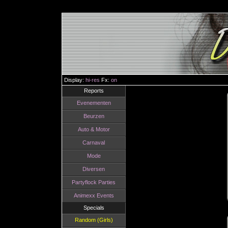
Display:
hi-res
Fx:
on
Reports
Evenementen
Beurzen
Auto & Motor
Carnaval
Mode
Diversen
Partyflock Parties
Animexx Events
Specials
Random (Girls)