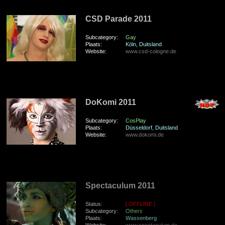
zondag 3 Juli 2011
CSD Parade 2011
Subcategory:
Gay
Plaats:
Köln, Duitsland
Website:
www.csd-cologne.de
zaterdag 11 Juni 2011
DoKomi 2011
Subcategory:
CosPlay
Plaats:
Düsseldorf, Duitsland
Website:
www.dokomi.de
zondag 22 Mei 2011
Spectaculum 2011
Status:
[ OFFLINE ]
Subcategory:
Others
Plaats:
Wassenberg