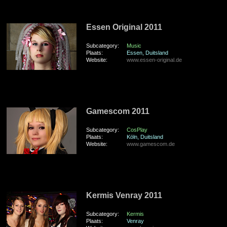
vrijdag 16 September 2011
Essen Original 2011
Subcategory:
Music
Plaats:
Essen, Duitsland
Website:
www.essen-original.de
zaterdag 20 Augustus 2011
Gamescom 2011
Subcategory:
CosPlay
Plaats:
Köln, Duitsland
Website:
www.gamescom.de
zondag 7 Augustus 2011
Kermis Venray 2011
Subcategory:
Kermis
Plaats:
Venray