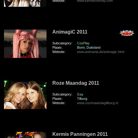
Website:
www.kermisvenray.com
vrijdag 29 Juli 2011
AnimagiC 2011
Subcategory:
CosPlay
Plaats:
Bonn, Duitsland
Website:
www.animania.de/animagic.html
maandag 25 Juli 2011
Roze Maandag 2011
Subcategory:
Gay
Plaats:
Tilburg
Website:
www.rozemaandagtilburg.nl
zondag 10 Juli 2011
Kermis Panningen 2011