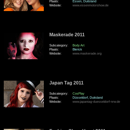
Plaats:
Essen, Duitsland
Website:
www.essenmotorshow.de
zondag 6 November 2011
Maskerade 2011
Subcategory:
Body Art
Plaats:
Blerick
Website:
www.maskerade.org
zaterdag 15 Oktober 2011
Japan Tag 2011
Subcategory:
CosPlay
Plaats:
Düsseldorf, Duitsland
Website:
www.japantag-duesseldorf-nrw.de
zondag 25 September 2011