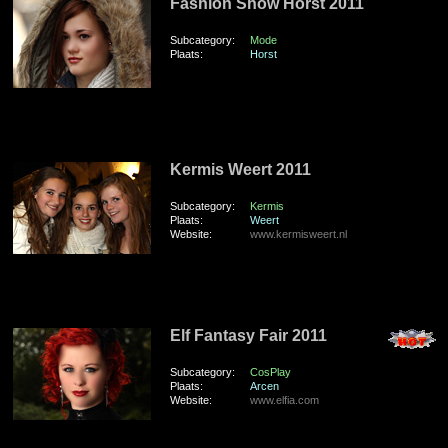
Fashion Show Horst 2011
Subcategory:
Mode
Plaats:
Horst
zaterdag 24 September 2011
Kermis Weert 2011
Subcategory:
Kermis
Plaats:
Weert
Website:
www.kermisweert.nl
zaterdag 17 September 2011
Elf Fantasy Fair 2011
Subcategory:
CosPlay
Plaats:
Arcen
Website:
www.elfia.com