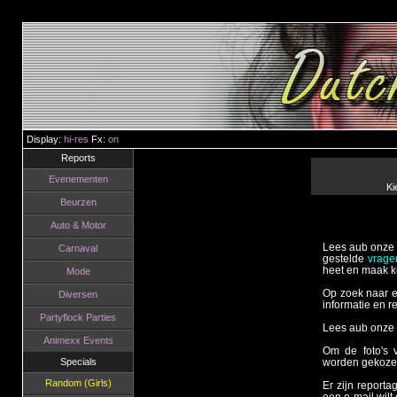
Display:
hi-res
Fx:
on
Reports
Evenementen
Ki
Beurzen
Auto & Motor
Lees aub onz
Carnaval
gestelde
vrage
heet en maak ke
Mode
Op zoek naar e
Diversen
informatie en r
Partyflock Parties
Lees aub onze
Animexx Events
Om de foto's 
Specials
worden gekoze
Random (Girls)
Er zijn report
een e-mail wilt 