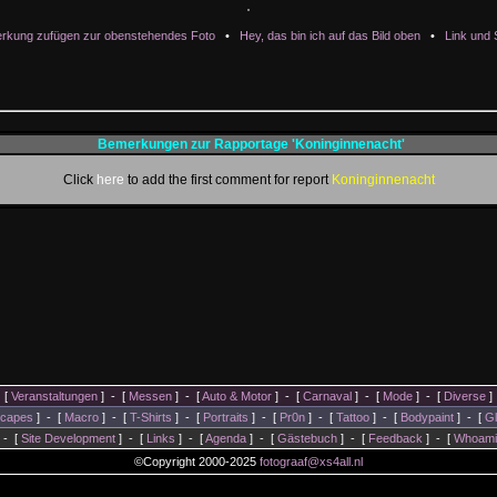
rkung zufügen zur obenstehendes Foto
•
Hey, das bin ich auf das Bild oben
•
Link und 
Bemerkungen zur Rapportage 'Koninginnenacht'
Click
here
to add the first comment for report
Koninginnenacht
[
Veranstaltungen
] - [
Messen
] - [
Auto & Motor
] - [
Carnaval
] - [
Mode
] - [
Diverse
]
capes
] - [
Macro
] - [
T-Shirts
] - [
Portraits
] - [
Pr0n
] - [
Tattoo
] - [
Bodypaint
] - [
G
 - [
Site Development
] - [
Links
] - [
Agenda
] - [
Gästebuch
] - [
Feedback
] - [
Whoami
©Copyright 2000-2025
fotograaf@xs4all.nl