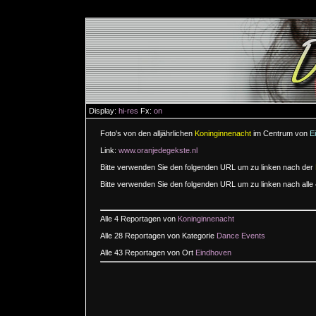
Display:
hi-res
Fx:
on
Foto's von den alljährlichen
Koninginnenacht
im Centrum von
E
Link:
www.oranjedegekste.nl
Bitte verwenden Sie den folgenden URL um zu linken nach der
Bitte verwenden Sie den folgenden URL um zu linken nach alle
Alle 4 Reportagen von
Koninginnenacht
Alle 28 Reportagen von Kategorie
Dance Events
Alle 43 Reportagen von Ort
Eindhoven