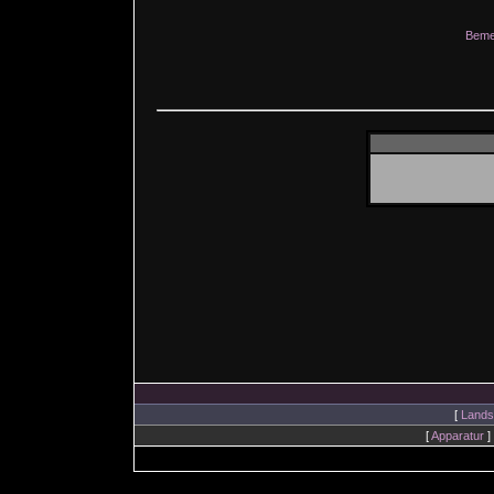
Beme
[
Lands
[
Apparatur
]