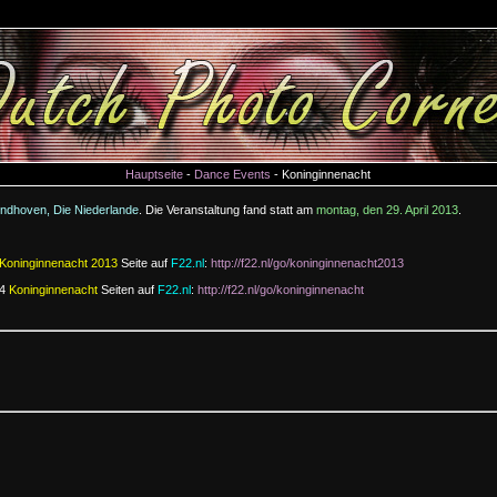
Hauptseite
-
Dance Events
- Koninginnenacht
indhoven, Die Niederlande
. Die Veranstaltung fand statt am
montag, den 29. April 2013
.
Koninginnenacht 2013
Seite auf
F22.nl
:
http://f22.nl/go/koninginnenacht2013
 4
Koninginnenacht
Seiten auf
F22.nl
:
http://f22.nl/go/koninginnenacht