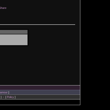
Share
lamour
]
] - [
Policy
]