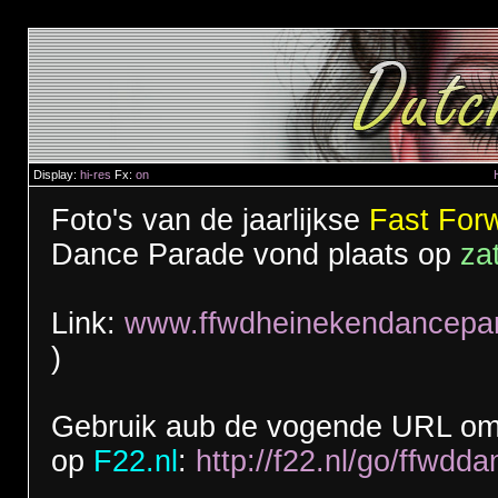
Display:
hi-res
Fx:
on
Foto's van de jaarlijkse
Fast For
Dance Parade vond plaats op
za
Link:
www.ffwdheinekendancepar
)
Gebruik aub de vogende URL om 
op
F22.nl
:
http://f22.nl/go/ffwd