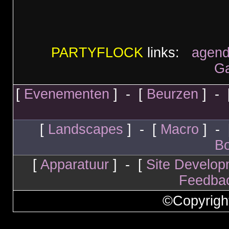
PARTYFLOCK
links:
agen
G
[
Evenementen
] - [
Beurzen
] - 
[
Landscapes
] - [
Macro
] - 
Bo
[
Apparatuur
] - [
Site Develop
Feedba
©Copyrigh