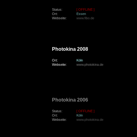
Status:
[ OFFLINE ]
Ort:
Essen
Webseite:
www.fibo.de
mittwoch, den 24. September 2008
Photokina 2008
Ort:
Köln
Webseite:
www.photokina.de
donnerstag, den 28. September 2006
Photokina 2006
Status:
[ OFFLINE ]
Ort:
Köln
Webseite:
www.photokina.de