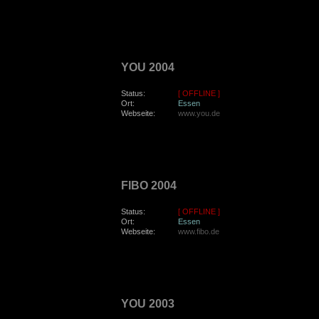
donnerstag, den 20. Mai 2004
YOU 2004
Status:
[ OFFLINE ]
Ort:
Essen
Webseite:
www.you.de
sonntag, den 25. April 2004
FIBO 2004
Status:
[ OFFLINE ]
Ort:
Essen
Webseite:
www.fibo.de
donnerstag, den 29. Mai 2003
YOU 2003