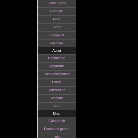
Landscapes
Portraits
Pr0n
Tattoo
Bodypaint
Glamour
About
Contact Me
Apparatur
Site Development
Policy
Referenzen
Whoami
F/22 ?
Misc
Gästebuch
Feedback geben
Links