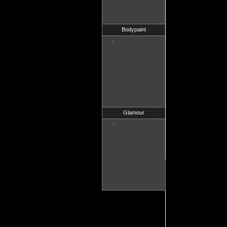
Bodypaint
Glamour