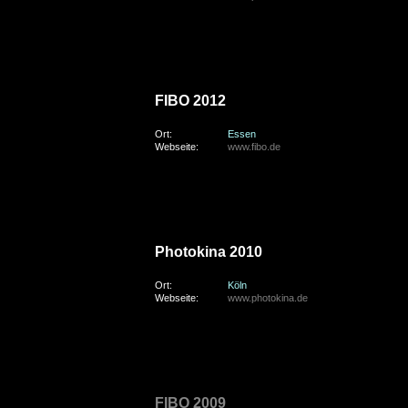
samstag, den 21. April 2012
FIBO 2012
Ort:
Essen
Webseite:
www.fibo.de
freitag, den 24. September 2010
Photokina 2010
Ort:
Köln
Webseite:
www.photokina.de
sonntag, den 26. April 2009
FIBO 2009