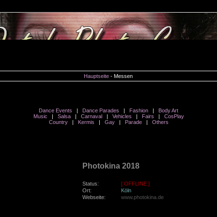
Hauptseite
- Messen
Subcategories
Dance Events
|
Dance Parades
|
Fashion
|
Body Art
Music
|
Salsa
|
Carnaval
|
Vehicles
|
Fairs
|
CosPlay
Country
|
Kermis
|
Gay
|
Parade
|
Others
freitag, den 28. September 2018
Photokina 2018
Status:
[ OFFLINE ]
Ort:
Köln
Webseite:
www.photokina.de