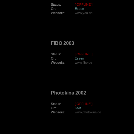
Status:
[ OFFLINE ]
Ort:
Essen
Webseite:
www.you.de
sonntag, den 4. Mai 2003
FIBO 2003
Status:
[ OFFLINE ]
Ort:
Essen
Webseite:
www.fibo.de
freitag, den 27. September 2002
Photokina 2002
Status:
[ OFFLINE ]
Ort:
Köln
Webseite:
www.photokina.de
samstag, den 11. Mai 2002