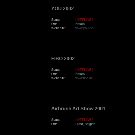
YOU 2002
Status:
[ OFFLINE ]
Ort:
Essen
Webseite:
www.you.de
samstag, den 20. April 2002
FIBO 2002
Status:
[ OFFLINE ]
Ort:
Essen
Webseite:
www.fibo.de
samstag, den 24. November 2001
Airbrush Art Show 2001
Status:
[ OFFLINE ]
Ort:
Diest, Belgiën