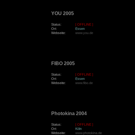
donnerstag, den 26. Mai 2005
YOU 2005
Status:
[ OFFLINE ]
Ort:
Essen
Webseite:
www.you.de
sonntag, den 8. Mai 2005
FIBO 2005
Status:
[ OFFLINE ]
Ort:
Essen
Webseite:
www.fibo.de
dienstag, den 28. September 2004
Photokina 2004
Status:
[ OFFLINE ]
Ort:
Köln
Webseite:
www.photokina.de